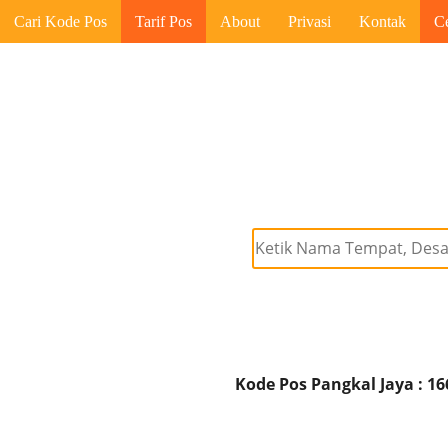
Cari Kode Pos
Tarif Pos
About
Privasi
Kontak
C
Kode Pos Pangkal Jaya : 16