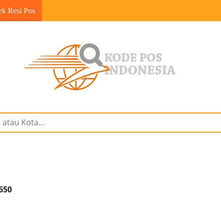
ek Resi Pos
650