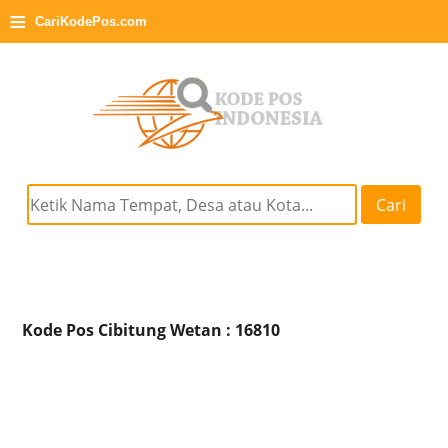
≡
CariKodePos.com
Cari
Kode Pos Cibitung Wetan : 16810