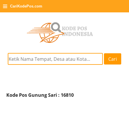
≡
CariKodePos.com
Cari
Kode Pos Gunung Sari : 16810