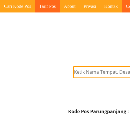
Cari Kode Pos
Tarif Pos
About
Privasi
Kontak
C
Kode Pos Parungpanjang :