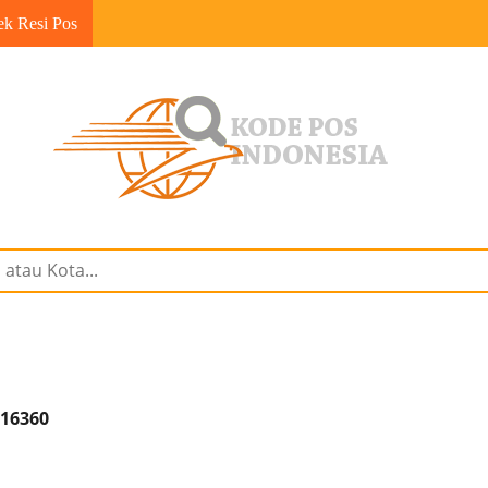
ek Resi Pos
 16360