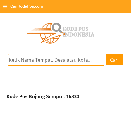
≡
CariKodePos.com
Cari
Kode Pos Bojong Sempu : 16330