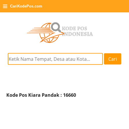
≡
CariKodePos.com
Cari
Kode Pos Kiara Pandak : 16660