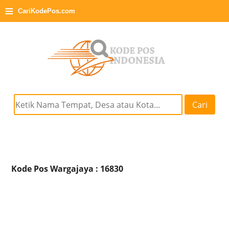
≡
CariKodePos.com
Cari
Kode Pos Wargajaya : 16830