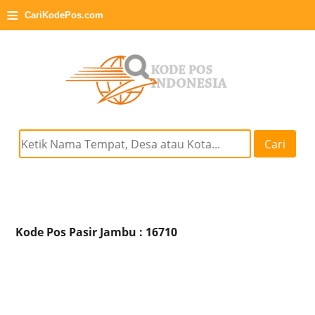
≡
CariKodePos.com
Cari
Kode Pos Pasir Jambu : 16710