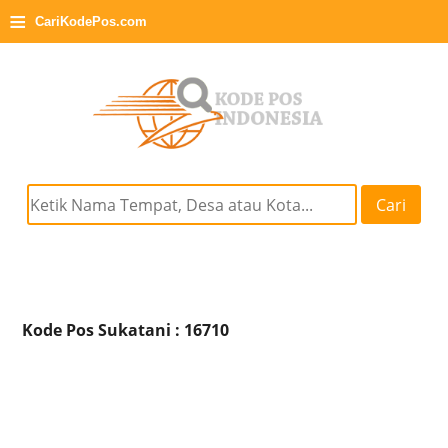
≡
CariKodePos.com
Cari
Kode Pos Sukatani : 16710