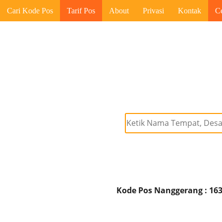
Cari Kode Pos
Tarif Pos
About
Privasi
Kontak
C
Kode Pos Nanggerang : 16