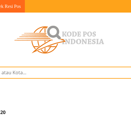
ek Resi Pos
320