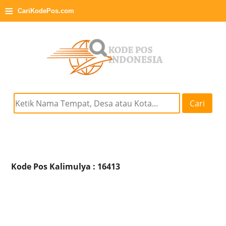
≡
CariKodePos.com
Cari
Kode Pos Kalimulya : 16413