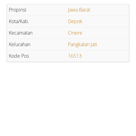
Jawa Barat
Depok
Cinere
Pangkalan Jati
16513