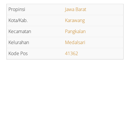
Jawa Barat
Karawang
Pangkalan
Medalsari
41362