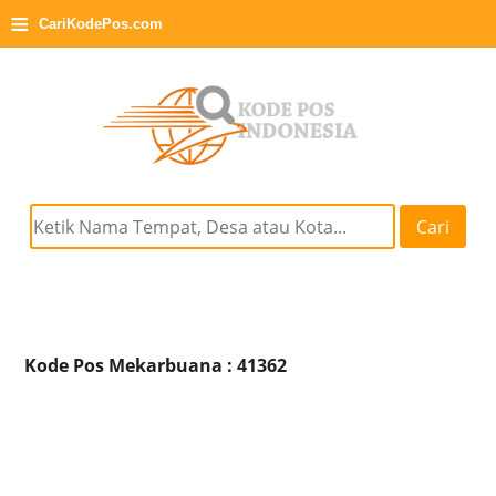
≡
CariKodePos.com
Cari
Kode Pos Mekarbuana : 41362