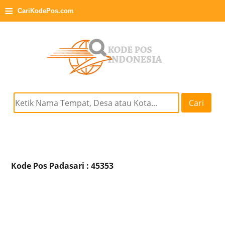
≡
CariKodePos.com
Cari
Kode Pos Padasari : 45353