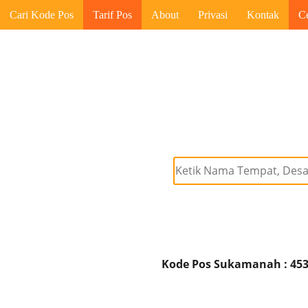
Cari Kode Pos
Tarif Pos
About
Privasi
Kontak
C
Kode Pos Sukamanah : 45