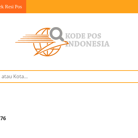
ek Resi Pos
376