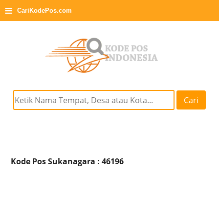
≡
CariKodePos.com
Cari
Kode Pos Sukanagara : 46196