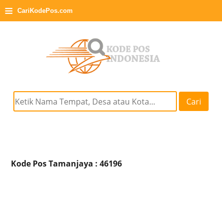
≡
CariKodePos.com
Cari
Kode Pos Tamanjaya : 46196