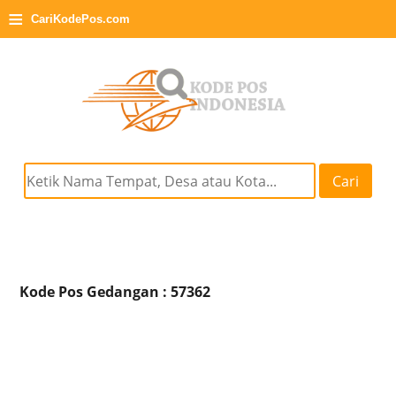
≡
CariKodePos.com
Cari
Kode Pos Gedangan : 57362