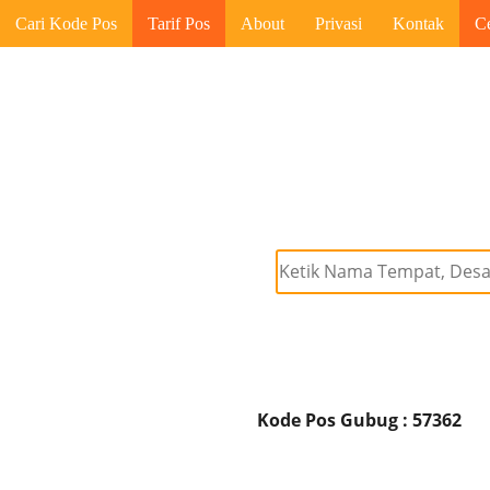
Cari Kode Pos
Tarif Pos
About
Privasi
Kontak
C
Kode Pos Gubug : 57362