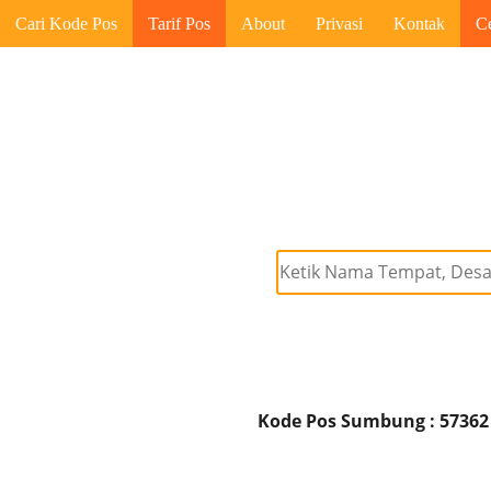
Cari Kode Pos
Tarif Pos
About
Privasi
Kontak
C
Kode Pos Sumbung : 57362