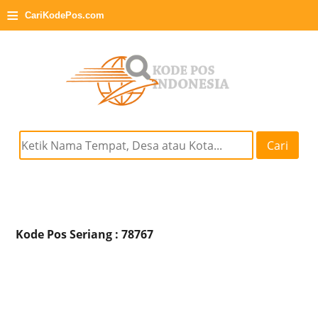
≡
CariKodePos.com
Cari
Kode Pos Seriang : 78767