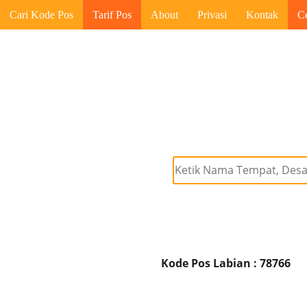
Cari Kode Pos
Tarif Pos
About
Privasi
Kontak
C
Kode Pos Labian : 78766