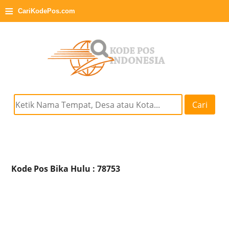
≡
CariKodePos.com
Cari
Kode Pos Bika Hulu : 78753