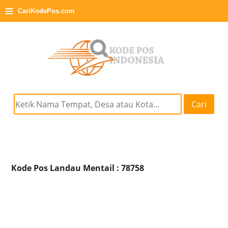
≡
CariKodePos.com
Cari
Kode Pos Landau Mentail : 78758