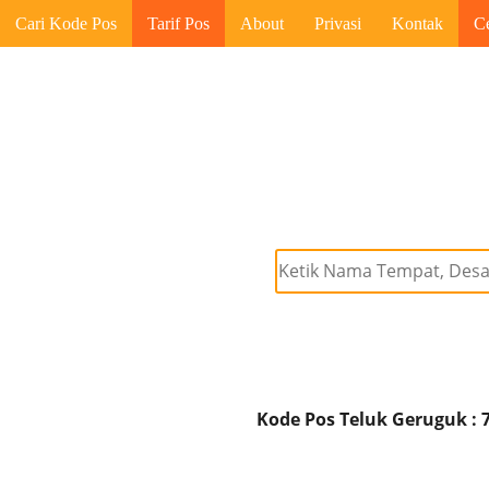
Cari Kode Pos
Tarif Pos
About
Privasi
Kontak
C
Kode Pos Teluk Geruguk : 