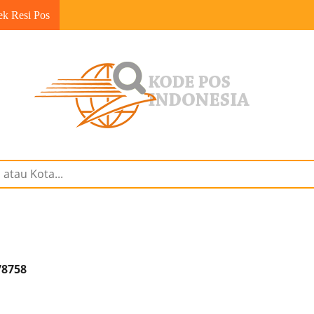
ek Resi Pos
78758