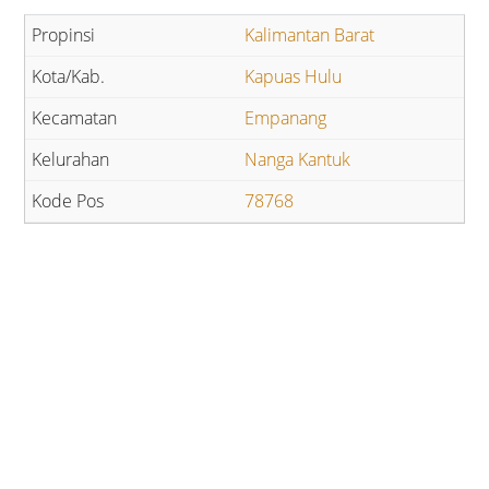
Kalimantan Barat
Kapuas Hulu
Empanang
Nanga Kantuk
78768