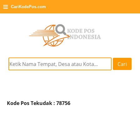
≡
CariKodePos.com
Cari
Kode Pos Tekudak : 78756