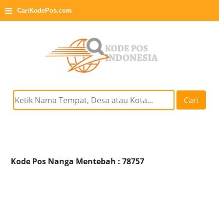
≡
CariKodePos.com
Cari
Kode Pos Nanga Mentebah : 78757