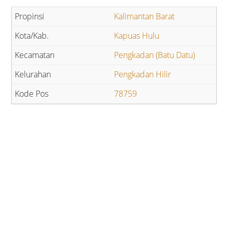
Kalimantan Barat
Kapuas Hulu
Pengkadan (Batu Datu)
Pengkadan Hilir
78759