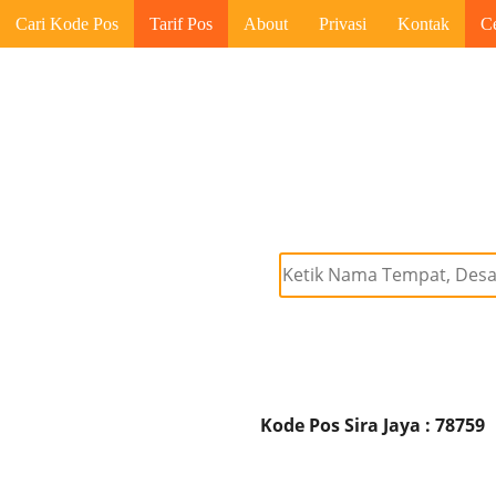
Cari Kode Pos
Tarif Pos
About
Privasi
Kontak
C
Kode Pos Sira Jaya : 78759