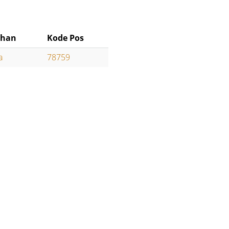
ahan
Kode Pos
a
78759