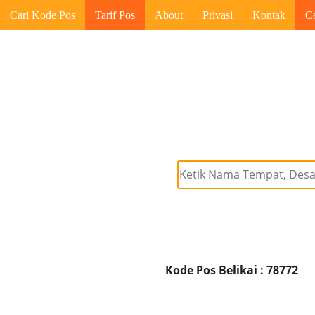
Cari Kode Pos
Tarif Pos
About
Privasi
Kontak
C
Kode Pos Belikai : 78772