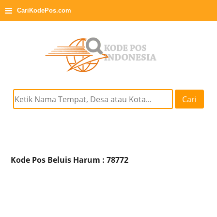
≡
CariKodePos.com
Cari
Kode Pos Beluis Harum : 78772