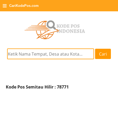
≡
CariKodePos.com
Cari
Kode Pos Semitau Hilir : 78771