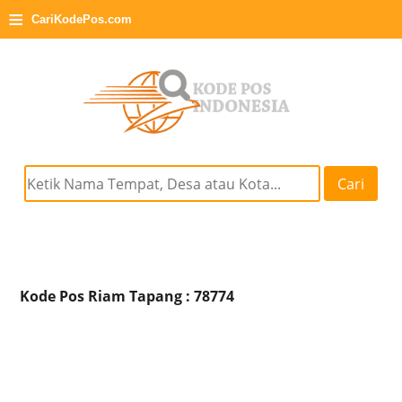
≡
CariKodePos.com
Cari
Kode Pos Riam Tapang : 78774