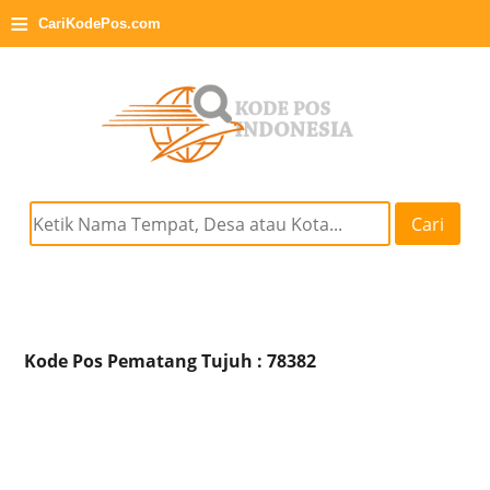
≡
CariKodePos.com
Cari
Kode Pos Pematang Tujuh : 78382