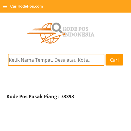
≡
CariKodePos.com
Cari
Kode Pos Pasak Piang : 78393