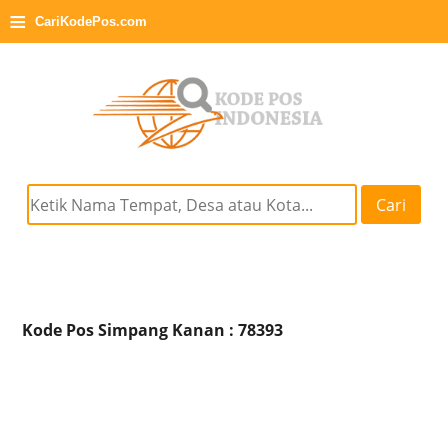
≡
CariKodePos.com
Cari
Kode Pos Simpang Kanan : 78393