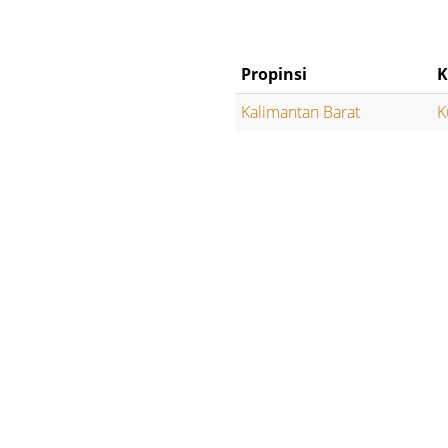
Propinsi
K
Kalimantan Barat
K