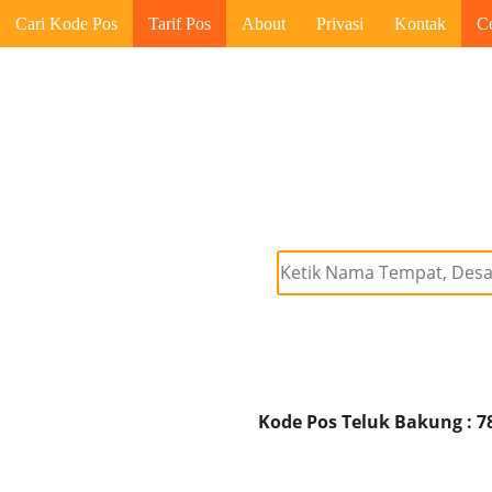
Cari Kode Pos
Tarif Pos
About
Privasi
Kontak
C
Kode Pos Teluk Bakung : 7