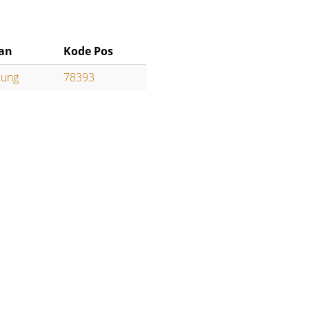
an
Kode Pos
kung
78393