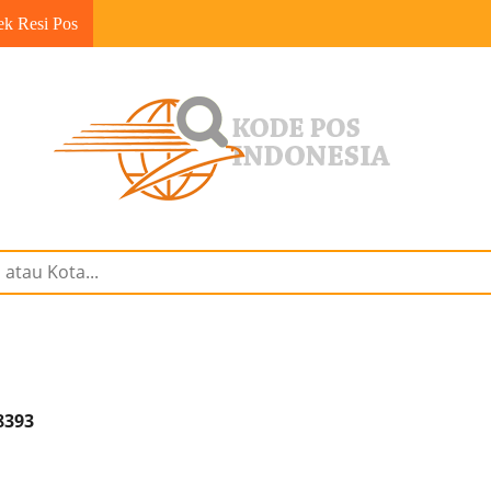
ek Resi Pos
8393