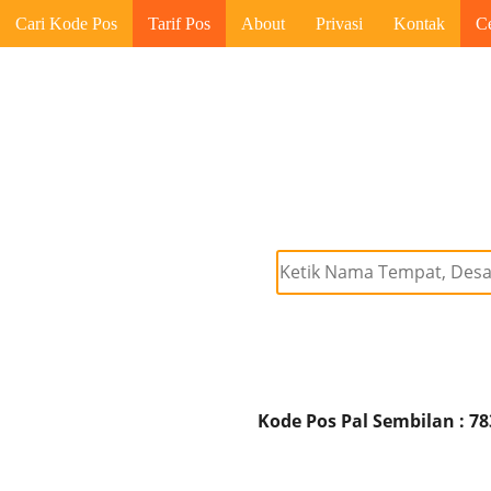
Cari Kode Pos
Tarif Pos
About
Privasi
Kontak
C
Kode Pos Pal Sembilan : 7