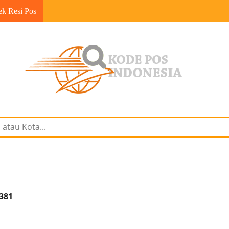
ek Resi Pos
8381