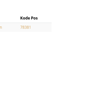
n
Kode Pos
an
78381