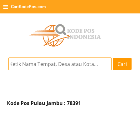
≡
CariKodePos.com
Cari
Kode Pos Pulau Jambu : 78391