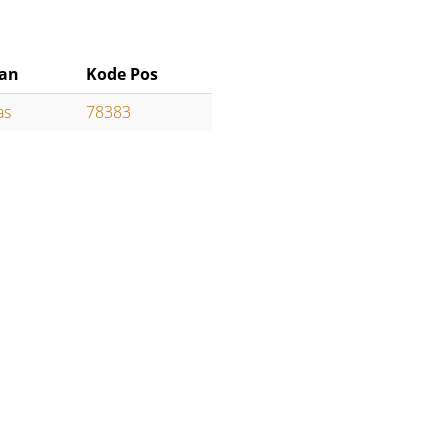
han
Kode Pos
as
78383