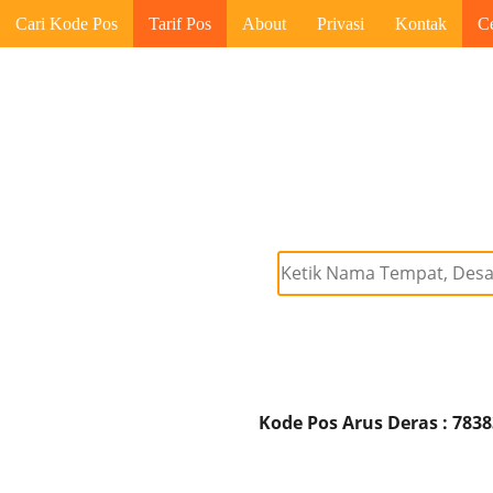
Cari Kode Pos
Tarif Pos
About
Privasi
Kontak
C
Kode Pos Arus Deras : 783