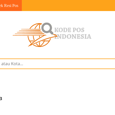
ek Resi Pos
83