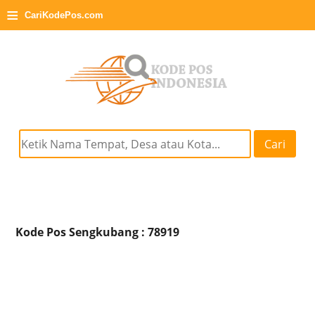
≡
CariKodePos.com
Cari
Kode Pos Sengkubang : 78919