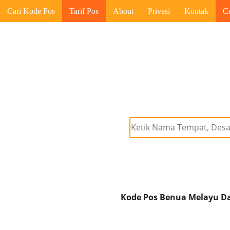
Cari Kode Pos
Tarif Pos
About
Privasi
Kontak
C
Kode Pos Benua Melayu Da