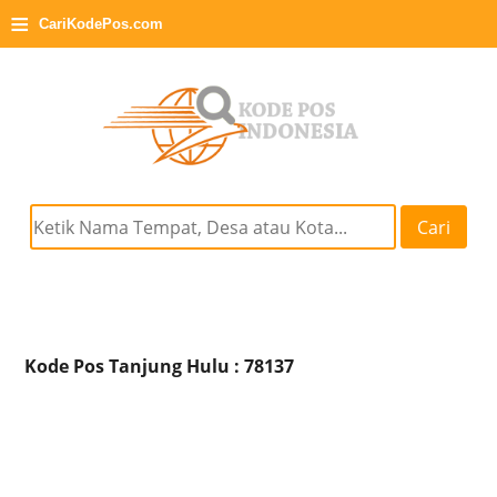
≡
CariKodePos.com
Cari
Kode Pos Tanjung Hulu : 78137