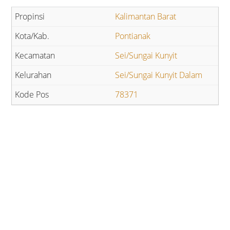
Kalimantan Barat
Pontianak
Sei/Sungai Kunyit
Sei/Sungai Kunyit Dalam
78371