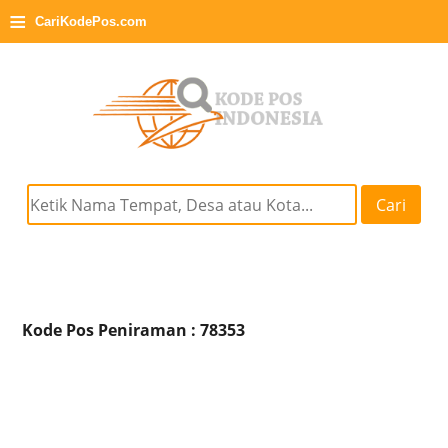
≡
CariKodePos.com
Cari
Kode Pos Peniraman : 78353