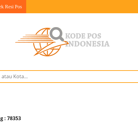
ek Resi Pos
g : 78353