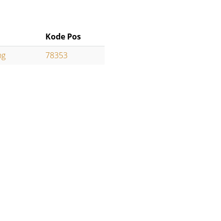
Kode Pos
ng
78353