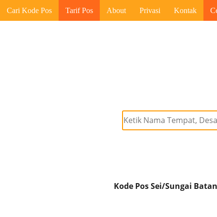
Cari Kode Pos
Tarif Pos
About
Privasi
Kontak
C
Kode Pos Sei/Sungai Batan