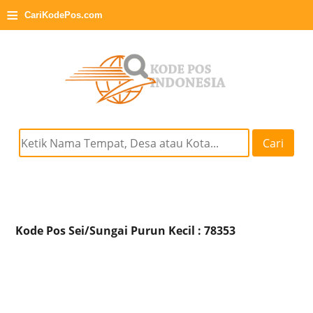
≡
CariKodePos.com
Cari
Kode Pos Sei/Sungai Purun Kecil : 78353