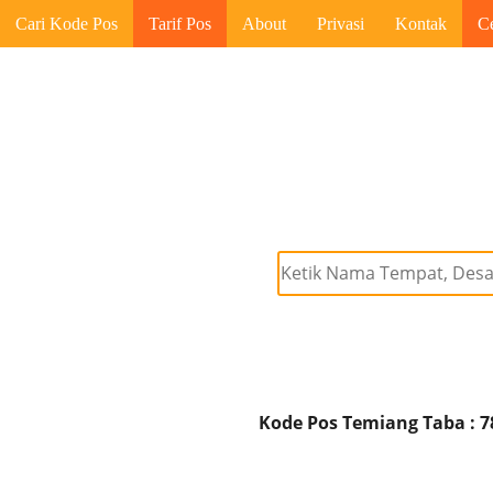
Cari Kode Pos
Tarif Pos
About
Privasi
Kontak
C
Kode Pos Temiang Taba : 7