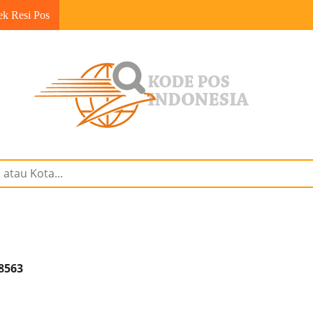
ek Resi Pos
8563